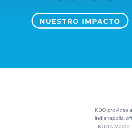
NUESTRO IMPACTO
KDO provides ac
Indianapolis, of
KDO’s Master T