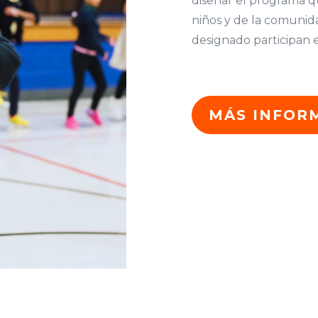
diseñar el programa q
niños y de la comunida
designado participan 
MÁS INFOR