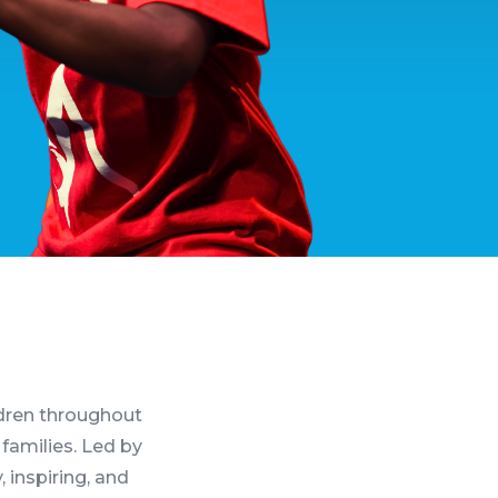
ldren throughout
 families. Led by
 inspiring, and