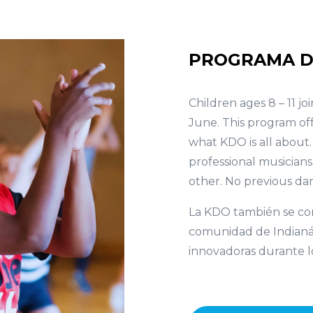
PROGRAMA D
Children ages 8 – 11 
June. This program of
what KDO is all about
professional musician
other. No previous da
La KDO también se com
comunidad de Indianápo
innovadoras durante l